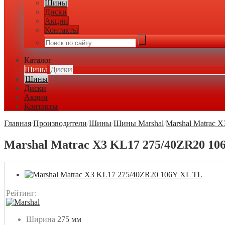
Шины
Диски
Акции
Контакты
Каталог
Шины
Диски
Шины
Диски
Акции
Контакты
Главная
/
Производители
/
Шины
/
Шины Marshal
/
Marshal Matrac 
Marshal Matrac X3 KL17 275/40ZR20 10
Рейтинг:
Ширина
275 мм