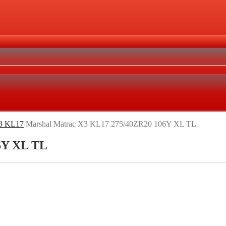
X3 KL17
/
Marshal Matrac X3 KL17 275/40ZR20 106Y XL TL
6Y XL TL