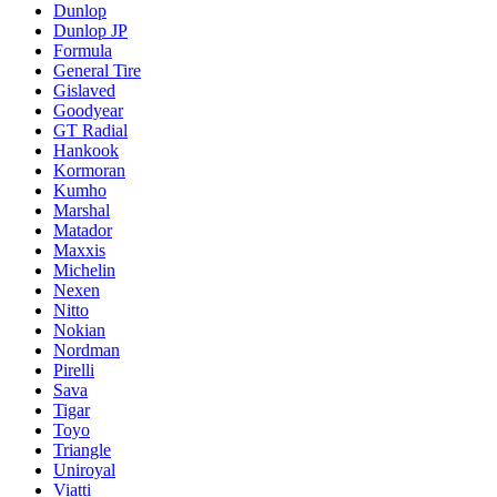
Dunlop
Dunlop JP
Formula
General Tire
Gislaved
Goodyear
GT Radial
Hankook
Kormoran
Kumho
Marshal
Matador
Maxxis
Michelin
Nexen
Nitto
Nokian
Nordman
Pirelli
Sava
Tigar
Toyo
Triangle
Uniroyal
Viatti