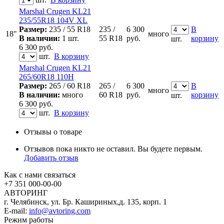
Marshal Crugen KL21
235/55R18 104V XL
Размер:
235 / 55 R18
235 /
6 300
В
18"
много
В наличии:
1 шт.
55 R18
руб.
корзину
шт.
6 300
руб.
шт.
В корзину
Marshal Crugen KL21
265/60R18 110H
Размер:
265 / 60 R18
265 /
6 300
В
много
В наличии:
много
60 R18
руб.
корзину
шт.
6 300
руб.
шт.
В корзину
Отзывы о товаре
Отзывов пока никто не оставил. Вы будете первым.
Добавить отзыв
Как с нами связаться
+7 351
000-00-00
АВТОРИНГ
г. Челябинск, ул. Бр. Кашириных,д. 135, корп. 1
E-mail:
info@avtoring.com
Режим работы