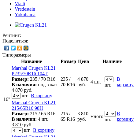
Viatti
Vredestein
Yokohama
Рейтинг:
Поделиться:
Типоразмеры
Название
Размер
Цена
Наличие
Marshal Crugen KL21
P235/70R16 104T
Размер:
235 / 70 R16
235 /
4 870
В
4 шт.
В наличии:
под заказ
70 R16
руб.
корзину
шт.
4 870
руб.
шт.
В корзину
16"
Marshal Crugen KL21
215/65R16 98H
Размер:
215 / 65 R16
215 /
3 810
В
много
В наличии:
4 шт.
65 R16
руб.
корзину
шт.
3 810
руб.
шт.
В корзину