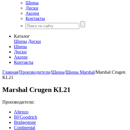
Шины
Диски
Акции
Контакты
Каталог
Шины
Диски
Шины
Диски
Акции
Контакты
Главная
/
Производители
/
Шины
/
Шины Marshal
/
Marshal Crugen
KL21
Marshal Crugen KL21
Производители:
Altenzo
BFGoodrich
Bridgestone
Continental