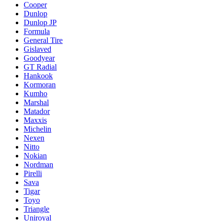
Cooper
Dunlop
Dunlop JP
Formula
General Tire
Gislaved
Goodyear
GT Radial
Hankook
Kormoran
Kumho
Marshal
Matador
Maxxis
Michelin
Nexen
Nitto
Nokian
Nordman
Pirelli
Sava
Tigar
Toyo
Triangle
Uniroyal