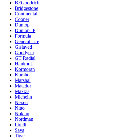
BFGoodrich
Bridgestone
Continental
Cooper
Dunlop
Dunlop JP
Formula
General Tire
Gislaved
Goodyear
GT Radial
Hankook
Kormoran
Kumho
Marshal
Matador
Maxxis
Michelin
Nexen
Nitto
Nokian
Nordman
Pirelli
Sava
Tigar