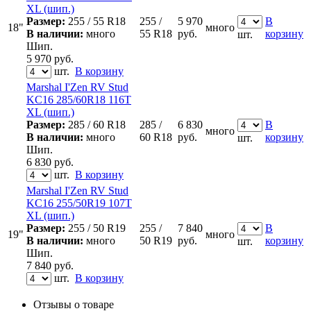
XL (шип.)
Размер:
255 / 55 R18
255 /
5 970
В
18"
много
В наличии:
много
55 R18
руб.
корзину
шт.
Шип.
5 970
руб.
шт.
В корзину
Marshal I'Zen RV Stud
KC16 285/60R18 116T
XL (шип.)
Размер:
285 / 60 R18
285 /
6 830
В
много
В наличии:
много
60 R18
руб.
корзину
шт.
Шип.
6 830
руб.
шт.
В корзину
Marshal I'Zen RV Stud
KC16 255/50R19 107T
XL (шип.)
Размер:
255 / 50 R19
255 /
7 840
В
19"
много
В наличии:
много
50 R19
руб.
корзину
шт.
Шип.
7 840
руб.
шт.
В корзину
Отзывы о товаре