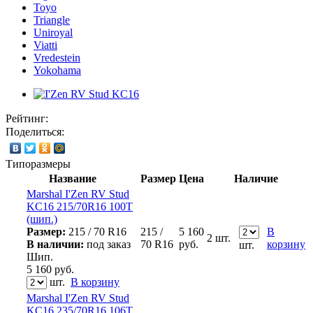
Toyo
Triangle
Uniroyal
Viatti
Vredestein
Yokohama
Рейтинг:
Поделиться:
Типоразмеры
Название
Размер
Цена
Наличие
Marshal I'Zen RV Stud
KC16 215/70R16 100T
(шип.)
Размер:
215 / 70 R16
215 /
5 160
В
2 шт.
В наличии:
под заказ
70 R16
руб.
корзину
шт.
Шип.
5 160
руб.
шт.
В корзину
Marshal I'Zen RV Stud
KC16 235/70R16 106T