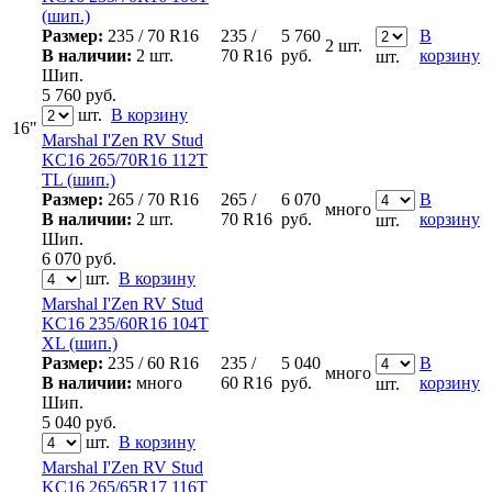
(шип.)
Размер:
235 / 70 R16
235 /
5 760
В
2 шт.
В наличии:
2 шт.
70 R16
руб.
корзину
шт.
Шип.
5 760
руб.
шт.
В корзину
16"
Marshal I'Zen RV Stud
KC16 265/70R16 112T
TL (шип.)
Размер:
265 / 70 R16
265 /
6 070
В
много
В наличии:
2 шт.
70 R16
руб.
корзину
шт.
Шип.
6 070
руб.
шт.
В корзину
Marshal I'Zen RV Stud
KC16 235/60R16 104T
XL (шип.)
Размер:
235 / 60 R16
235 /
5 040
В
много
В наличии:
много
60 R16
руб.
корзину
шт.
Шип.
5 040
руб.
шт.
В корзину
Marshal I'Zen RV Stud
KC16 265/65R17 116T