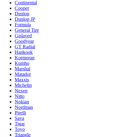
Continental
Cooper
Dunlop
Dunlop JP
Formula
General Tire
Gislaved
Goodyear
GT Radial
Hankook
Kormoran
Kumho
Marshal
Matador
Maxxis
Michelin
Nexen
Nitto
Nokian
Nordman
Pirelli
Sava
Tigar
Toyo
Triangle