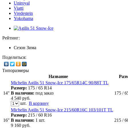
Uniroyal
Viatti
Vredestein
Yokohama
Рейтинг:
Сезон
Зима
Поделиться:
Типоразмеры
Название
Раз
Michelin Agilis 51 Snow-Ice 175/65R14C 90/88T TL
Размер:
175 / 65 R14
14"
В наличии:
под заказ
175 / 
4 540
руб.
шт.
В корзину
Michelin Agilis 51 Snow-Ice 215/60R16C 103/101T TL
Размер:
215 / 60 R16
16"
В наличии:
1 шт.
215 / 
9 160
руб.