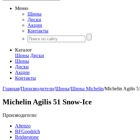
Меню
Шины
Диски
Акции
Контакты
Каталог
Шины
Диски
Шины
Диски
Акции
Контакты
Главная
/
Производители
/
Шины
/
Шины Michelin
/
Michelin Agilis 
Michelin Agilis 51 Snow-Ice
Производители:
Altenzo
BFGoodrich
Bridgestone