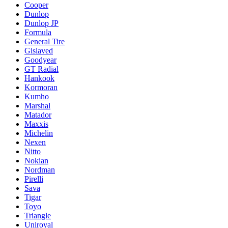
Cooper
Dunlop
Dunlop JP
Formula
General Tire
Gislaved
Goodyear
GT Radial
Hankook
Kormoran
Kumho
Marshal
Matador
Maxxis
Michelin
Nexen
Nitto
Nokian
Nordman
Pirelli
Sava
Tigar
Toyo
Triangle
Uniroyal