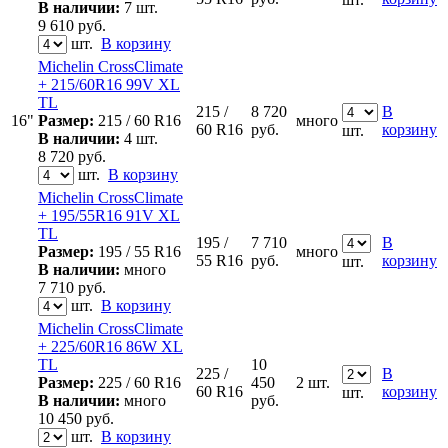
В наличии:
7 шт.
9 610
руб.
шт.
В корзину
Michelin CrossClimate
+ 215/60R16 99V XL
TL
215 /
8 720
В
16"
Размер:
215 / 60 R16
много
60 R16
руб.
корзину
шт.
В наличии:
4 шт.
8 720
руб.
шт.
В корзину
Michelin CrossClimate
+ 195/55R16 91V XL
TL
195 /
7 710
В
Размер:
195 / 55 R16
много
55 R16
руб.
корзину
шт.
В наличии:
много
7 710
руб.
шт.
В корзину
Michelin CrossClimate
+ 225/60R16 86W XL
TL
10
225 /
В
Размер:
225 / 60 R16
450
2 шт.
60 R16
корзину
шт.
В наличии:
много
руб.
10 450
руб.
шт.
В корзину