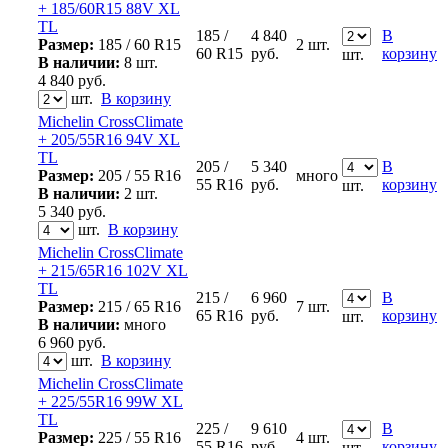
+ 185/60R15 88V XL
TL
185 /
4 840
В
Размер:
185 / 60 R15
2 шт.
60 R15
руб.
корзину
шт.
В наличии:
8 шт.
4 840
руб.
шт.
В корзину
Michelin CrossClimate
+ 205/55R16 94V XL
TL
205 /
5 340
В
Размер:
205 / 55 R16
много
55 R16
руб.
корзину
шт.
В наличии:
2 шт.
5 340
руб.
шт.
В корзину
Michelin CrossClimate
+ 215/65R16 102V XL
TL
215 /
6 960
В
Размер:
215 / 65 R16
7 шт.
65 R16
руб.
корзину
шт.
В наличии:
много
6 960
руб.
шт.
В корзину
Michelin CrossClimate
+ 225/55R16 99W XL
TL
225 /
9 610
В
Размер:
225 / 55 R16
4 шт.
55 R16
руб.
корзину
шт.