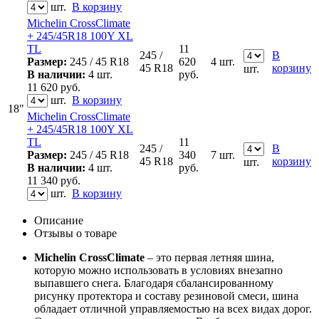
шт.
В корзину
Michelin CrossClimate
+ 245/45R18 100Y XL
TL
11
245 /
В
Размер:
245 / 45 R18
620
4 шт.
45 R18
корзину
шт.
В наличии:
4 шт.
руб.
11 620
руб.
шт.
В корзину
18"
Michelin CrossClimate
+ 245/45R18 100Y XL
TL
11
245 /
В
Размер:
245 / 45 R18
340
7 шт.
45 R18
корзину
шт.
В наличии:
4 шт.
руб.
11 340
руб.
шт.
В корзину
Описание
Отзывы о товаре
Michelin CrossClimate
– это первая летняя шина,
которую можно использовать в условиях внезапно
выпавшего снега. Благодаря сбалансированному
рисунку протектора и составу резиновой смеси, шина
обладает отличной управляемостью на всех видах дорог.