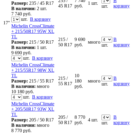
235 /
7 740
В
Размер:
235 / 45 R17
1 шт.
45 R17
руб.
корзину
шт.
В наличии:
2 шт.
7 740
руб.
шт.
В корзину
17"
Michelin CrossClimate
+ 215/50R17 95W XL
TL
215 /
9 690
В
Размер:
215 / 50 R17
много
50 R17
руб.
корзину
шт.
В наличии:
1 шт.
9 690
руб.
шт.
В корзину
Michelin CrossClimate
+ 215/55R17 98W XL
TL
10
215 /
В
Размер:
215 / 55 R17
180
много
55 R17
корзину
шт.
В наличии:
много
руб.
10 180
руб.
шт.
В корзину
Michelin CrossClimate
+ 205/50R17 93W XL
TL
205 /
8 770
В
Размер:
205 / 50 R17
4 шт.
50 R17
руб.
корзину
шт.
В наличии:
много
8 770
руб.