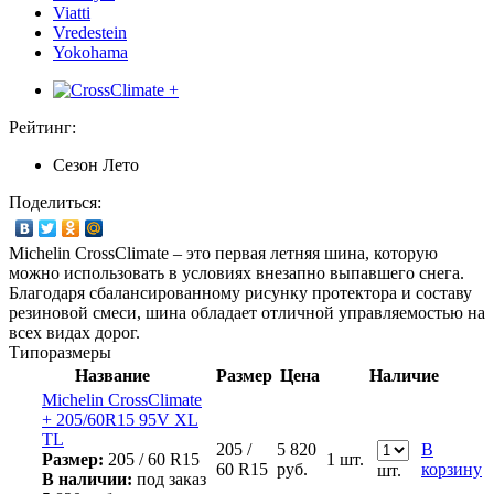
Viatti
Vredestein
Yokohama
Рейтинг:
Сезон
Лето
Поделиться:
Michelin CrossClimate – это первая летняя шина, которую
можно использовать в условиях внезапно выпавшего снега.
Благодаря сбалансированному рисунку протектора и составу
резиновой смеси, шина обладает отличной управляемостью на
всех видах дорог.
Типоразмеры
Название
Размер
Цена
Наличие
Michelin CrossClimate
+ 205/60R15 95V XL
TL
205 /
5 820
В
Размер:
205 / 60 R15
1 шт.
60 R15
руб.
корзину
шт.
В наличии:
под заказ