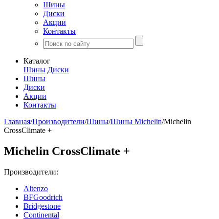
Шины
Диски
Акции
Контакты
Каталог
Шины
Диски
Шины
Диски
Акции
Контакты
Главная
/
Производители
/
Шины
/
Шины Michelin
/
Michelin
CrossClimate +
Michelin CrossClimate +
Производители:
Altenzo
BFGoodrich
Bridgestone
Continental