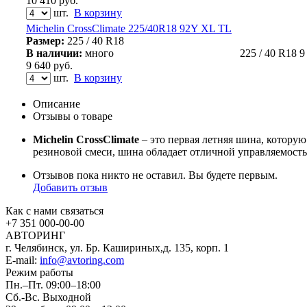
10 410
руб.
шт.
В корзину
Michelin CrossClimate 225/40R18 92Y XL TL
Размер:
225 / 40 R18
В наличии:
много
225 / 40 R18
9
9 640
руб.
шт.
В корзину
Описание
Отзывы о товаре
Michelin CrossClimate
– это первая летняя шина, котору
резиновой смеси, шина обладает отличной управляемостью
Отзывов пока никто не оставил. Вы будете первым.
Добавить отзыв
Как с нами связаться
+7 351
000-00-00
АВТОРИНГ
г. Челябинск, ул. Бр. Кашириных,д. 135, корп. 1
E-mail:
info@avtoring.com
Режим работы
Пн.–Пт.
09:00–18:00
Сб.-Вс. Выходной