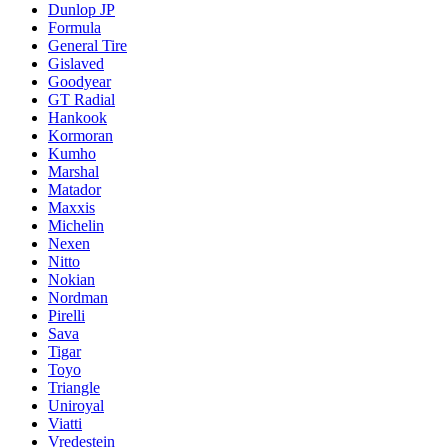
Dunlop JP
Formula
General Tire
Gislaved
Goodyear
GT Radial
Hankook
Kormoran
Kumho
Marshal
Matador
Maxxis
Michelin
Nexen
Nitto
Nokian
Nordman
Pirelli
Sava
Tigar
Toyo
Triangle
Uniroyal
Viatti
Vredestein