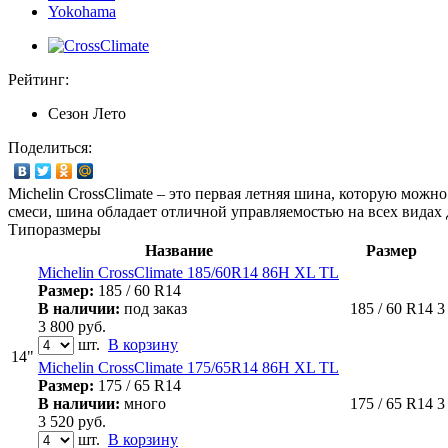
Yokohama
Рейтинг:
Сезон
Лето
Поделиться:
Michelin CrossClimate – это первая летняя шина, которую мож
смеси, шина обладает отличной управляемостью на всех видах 
Типоразмеры
Название
Размер
Michelin CrossClimate 185/60R14 86H XL TL
Размер:
185 / 60 R14
В наличии:
под заказ
185 / 60 R14
3
3 800
руб.
шт.
В корзину
14"
Michelin CrossClimate 175/65R14 86H XL TL
Размер:
175 / 65 R14
В наличии:
много
175 / 65 R14
3
3 520
руб.
шт.
В корзину