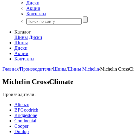
Диски
Акции
Контакты
Каталог
Шины
Диски
Шины
Диски
Акции
Контакты
Главная
/
Производители
/
Шины
/
Шины Michelin
/
Michelin CrossCl
Michelin CrossClimate
Производители:
Altenzo
BFGoodrich
Bridgestone
Continental
Cooper
Dunlop